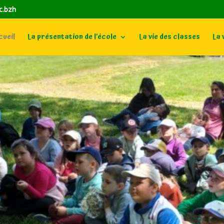
c.bzh
ueil
La présentation de l’école
La vie des classes
La 
nvenue à l'école Saint-