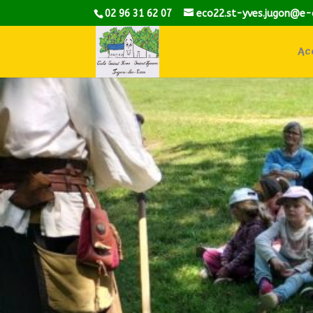
02 96 31 62 07
eco22.st-yves.jugon@e-
Acc
Bie