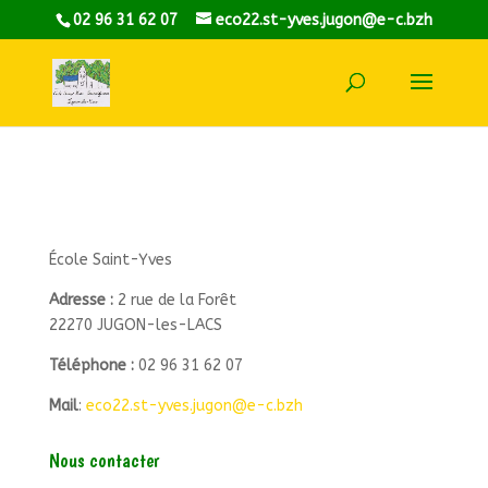
02 96 31 62 07
eco22.st-yves.jugon@e-c.bzh
École Saint-Yves
Adresse :
2 rue de la Forêt
22270 JUGON-les-LACS
Téléphone :
02 96 31 62 07
Mail
:
eco22.st-yves.jugon@e-c.bzh
Nous contacter