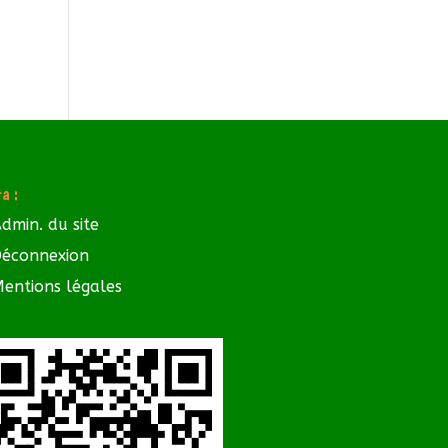
a :
dmin. du site
éconnexion
entions légales