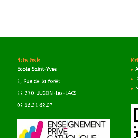
Notre école
Mét
Ecole Saint-Yves
A
D
2, Rue de la forêt
M
22 270 JUGON-les-LACS
02.96.31.62.07