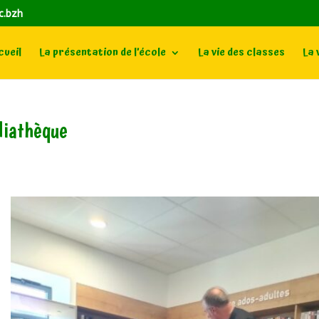
c.bzh
ueil
La présentation de l’école
La vie des classes
La 
diathèque