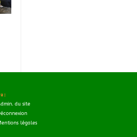
a :
dmin. du site
éconnexion
entions légales