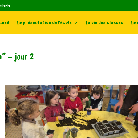
c.bzh
ueil
La présentation de l’école
La vie des classes
La 
n” – jour 2