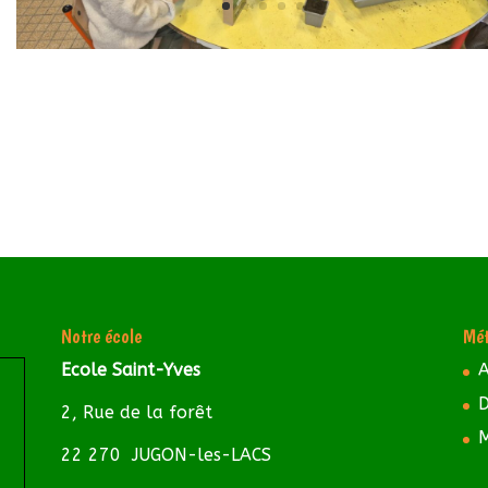
Notre école
Mét
Ecole Saint-Yves
A
D
2, Rue de la forêt
M
22 270 JUGON-les-LACS